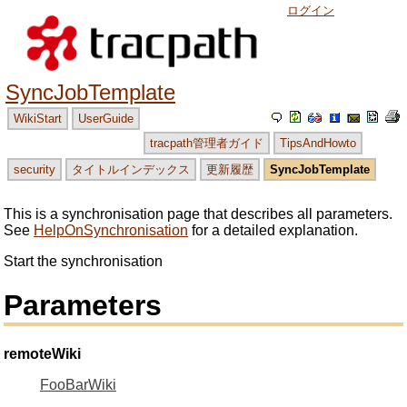
ログイン
SyncJobTemplate
WikiStart
UserGuide
tracpath管理者ガイド
TipsAndHowto
security
タイトルインデックス
更新履歴
SyncJobTemplate
This is a synchronisation page that describes all parameters.
See
HelpOnSynchronisation
for a detailed explanation.
Start the synchronisation
Parameters
remoteWiki
FooBarWiki