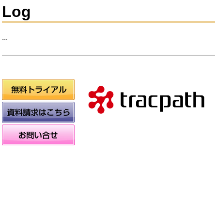
Log
...