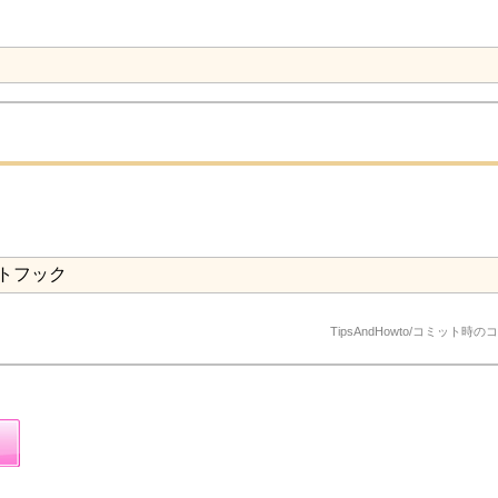
トフック
TipsAndHowto/コミット時