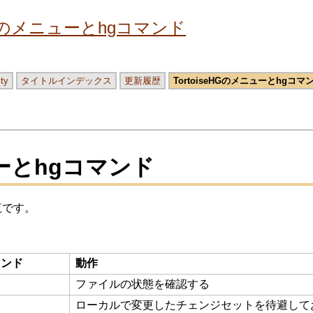
eHGのメニューとhgコマンド
ity
タイトルインデックス
更新履歴
TortoiseHGのメニューとhgコマ
ューとhgコマンド
覧です。
マンド
動作
ファイルの状態を確認する
ローカルで変更したチェンジセットを待避して