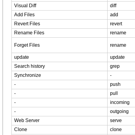
Visual Diff
diff
Add Files
add
Revert Files
revert
Rename Files
rename
Forget Files
rename
update
update
Search history
grep
Synchronize
-
-
push
-
pull
-
incoming
-
outgoing
Web Server
serve
Clone
clone