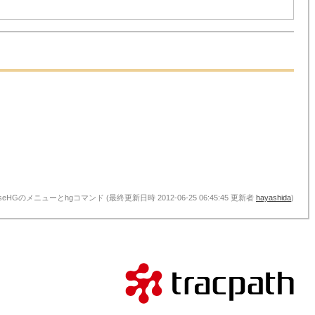
oiseHGのメニューとhgコマンド (最終更新日時 2012-06-25 06:45:45 更新者
hayashida
)