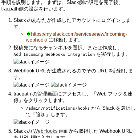
手順を説明します。
まずは、Slack側の設定を完了後、
tracpath側の設定を行います。
Slack のあなたが作成したアカウントにログインしま
す。
https://my.slack.com/services/new/incoming-
webhook/
に移動します。
投稿先になるチャンネルを選択、または作成し、
を実行します。
Add Incoming WebHooks integration
Webhook URL が生成されるのでその URL を記録しま
す。
tracpath の管理画面にアクセスし、「Web フック＆連
係」をクリックします。
から Slack を選択し
/admin/notifications/hooks
て「追加」します。
Slack の
WebHooks
画面から取得した Webhook URL
を URL 欄に入力します。