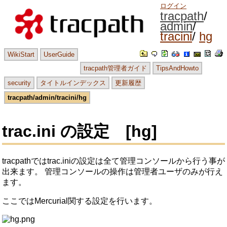
ログイン
tracpath
admin
tracini
hg
WikiStart
UserGuide
tracpath管理者ガイド
TipsAndHowto
security
タイトルインデックス
更新履歴
tracpath/admin/tracini/hg
trac.ini の設定 [hg]
tracpathではtrac.iniの設定は全て管理コンソールから行う事が
出来ます。
管理コンソールの操作は管理者ユーザのみが行え
ます。
ここではMercurial関する設定を行います。