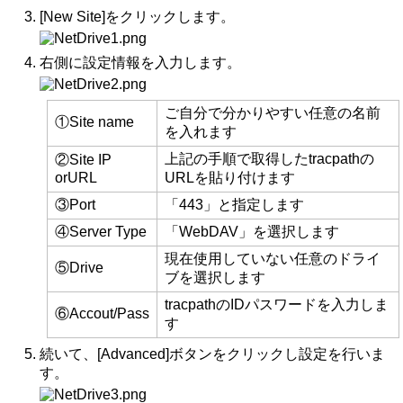
[New Site]をクリックします。
右側に設定情報を入力します。
ご自分で分かりやすい任意の名前
①Site name
を入れます
上記の手順で取得したtracpathの
②Site IP
orURL
URLを貼り付けます
③Port
「443」と指定します
④Server Type
「WebDAV」を選択します
現在使用していない任意のドライ
⑤Drive
ブを選択します
tracpathのIDパスワードを入力しま
⑥Accout/Pass
す
続いて、[Advanced]ボタンをクリックし設定を行いま
す。