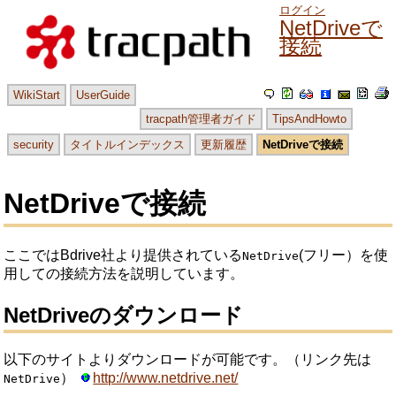
ログイン
NetDriveで
接続
WikiStart
UserGuide
tracpath管理者ガイド
TipsAndHowto
security
タイトルインデックス
更新履歴
NetDriveで接続
NetDriveで接続
ここではBdrive社より提供されている
(フリー）を使
NetDrive
用しての接続方法を説明しています。
NetDriveのダウンロード
以下のサイトよりダウンロードが可能です。（リンク先は
）
http://www.netdrive.net/
NetDrive