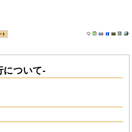
ート
行について-